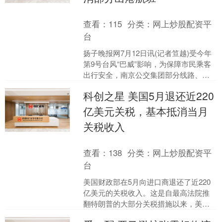
查看：
115
分类：
网上炒股配资平
台
扬子晚报网7月12日讯(记者笪越)受今年
第9号台风“巴威”影响，为保障市民乘客
出行安全，南京公交集团部分线路、航
线临时调整(截至7月12日7点)： 1、公交
科创之星 美国5月退还近220
线路....
亿美元关税，基本抵消当月
关税收入
查看：
138
分类：
网上炒股配资平
台
美国财政部在5月向进口商退还了近220
亿美元的关税收入。这是自最高法院推
翻特朗普的大部分关税措施以来，美国
政府进行的首批此类退款。 根据财政部