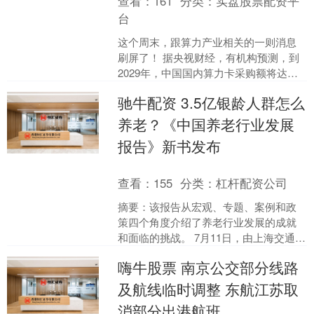
查看：
161
分类：
实盘股票配资平
台
这个周末，跟算力产业相关的一则消息
刷屏了！ 据央视财经，有机构预测，到
2029年，中国国内算力卡采购额将达到
1.44万亿元。庞大的算力需求让投资机构
驰牛配资 3.5亿银龄人群怎么
相信，中国将....
养老？《中国养老行业发展
报告》新书发布
查看：
155
分类：
杠杆配资公司
摘要：该报告从宏观、专题、案例和政
策四个角度介绍了养老行业发展的成就
和面临的挑战。 7月11日，由上海交通大
学特聘教授、上海交通大学行业研究院
嗨牛股票 南京公交部分线路
养老行业研究团队首....
及航线临时调整 东航江苏取
消部分出港航班