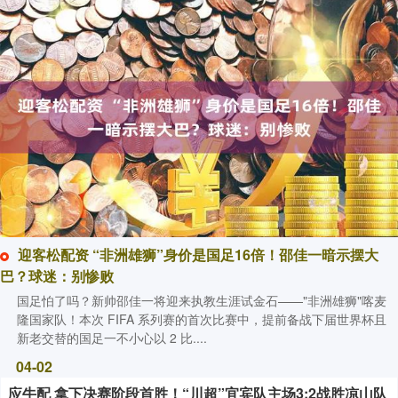
迎客松配资 “非洲雄狮”身价是国足16倍！邵佳一暗示摆大
巴？球迷：别惨败
国足怕了吗？新帅邵佳一将迎来执教生涯试金石——"非洲雄狮"喀麦
隆国家队！本次 FIFA 系列赛的首次比赛中，提前备战下届世界杯且
新老交替的国足一不小心以 2 比....
04-02
应牛配 拿下决赛阶段首胜！“川超”宜宾队主场3:2战胜凉山队