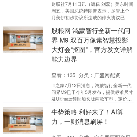
财联社7月11日讯（编辑 刘蕊）美东时间
周五，美国总统特朗普表示，尽管上个
月美伊初步协议所达成的停火协议已被
取消，美国和伊朗已同意继续和平谈
股粮网 鸿蒙智行全新一代问
判。 与此同时，尽管....
界 M9 双百万像素智慧投影
大灯会“抠图”，官方发文详解
能力边界
查看：
135
分类：
广盛网配资
IT之家7月12日消息，鸿蒙智行全新一代
问界M9已于今年5月发布，提供标准尺寸
及Ultimate领世加长版两款车型，定价
47.98万元起。 该车行业首发了双百万....
牛势策略 利好来了！AI算
力，一则消息刷屏！