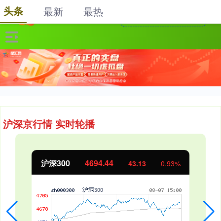
头条
最新
最热
沪深京行情 实时轮播
北证50
1134.24
11.37
1.01%