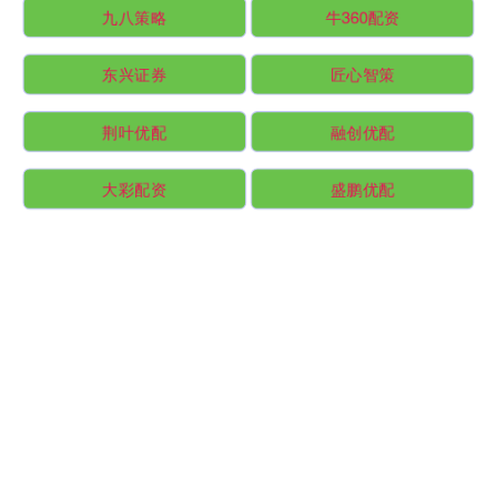
九八策略
牛360配资
东兴证券
匠心智策
荆叶优配
融创优配
大彩配资
盛鹏优配
驰赢策略
爱一配
小散配资
赣州达慧
全部话题标签
关注 广盛网配资