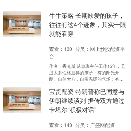
牛牛策略 长期缺爱的孩子，
往往有这4个迹象，其实一眼
就能看穿
查看：
130
分类：
网上炒股配资平
台
作者：香克斯 从事班主任工作15年，见
过太多性格迥异的孩子：有的阳光开
朗、自信大方，自带温暖的气场；有的
却敏感怯懦、自卑孤僻，浑身透着疏离
宝货配资 特朗普称已同意与
与不安。 看多了才明白....
伊朗继续谈判 据传双方通过
卡塔尔“积极对话”
查看：
143
分类：
广盛网配资