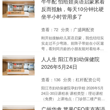
牛牛配 怕给娃英语启蒙累着
孩....
反而抵触，每天10分钟比硬
坐半小时管用多了
查看：
72
分类：
广盛网配资
刚开始接触幼儿英语启蒙，我也结结实
实走过不少弯路。前阵子带娃在小区遛
弯，看到同月龄的小朋友能对着绘本蹦
出好几个水果的英文词，我当下就急
人人生 阳江市妇幼保健院
了，生怕错过了他的语言敏感....
2026年5月24日
查看：
136
分类：
杠杆配资公司
阳江市妇幼保健院孕妇学校 2026年5月
24日-30日课程表 课程类型：理论课程
（免费） 上课地点：门诊部二楼产前门
诊孕妇学校 日期时间课程讲课老师5.26
广州华鑫 苹果CEO库克寄语
周二....