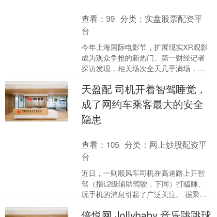
查看：
99
分类：
实盘股票配资平
台
今年上海国际电影节，扩展现实XR观影
成为观众争抢的新热门。第一财经记者
探访发现，相关场次全天几乎满场，多
部作品开票后迅速售罄。与传统观影不
天盈配 司机开着智驾睡觉，
同，观众戴上头显后，可....
成了网约车乘客最大的安全
隐患
查看：
105
分类：
网上炒股配资平
台
近日，一则顺风车司机在高速路上开智
驾（指L2级辅助驾驶，下同）打瞌睡、
玩手机的消息引起了广泛关注。 据乘客
提供的视频，6月14日晚间，她搭乘哈啰
倍悦网 Jollybaby 音乐跳跳球
顺风车由湛江前往....