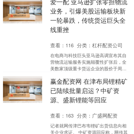
爱一配 亚马逊扩张零担物流
周三发布的声明，5....
业务，引爆美股运输板块新
一轮暴跌，传统货运巨头全
线重挫
查看：
116
分类：
杠杆配资公司
在电商与科技巨头亚马逊高调宣布其自
营物流运输服务实施颠覆性扩张后，全
美数家顶级重卡货运企业的股价于周三
遭遇断崖式暴跌。 老牌零担货运巨头奥
赢金配资网 在津布局锂精矿
德米尼恩货运（Old ....
已陆续批量启运？中矿资
源、盛新锂能等回应
查看：
163
分类：
广盛网配资
记者就网传津巴布韦锂矿出货信息向相
关企业求证。 中矿资源回应称，网传其