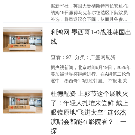
据新华社，英国大曼彻斯特市长安迪·伯
纳姆19日赢得马克菲尔德选区下院议员
补选，将重返议会下院，从而具备参与
工党党魁竞争、进而角逐首相职位的条
利鸿网 墨西哥1-0战胜韩国出
件。 举报 相关阅读....
线
查看：
97
分类：
广盛网配资
据央视新闻，北京时间6月19日，2026年
美加墨世界杯继续进行。在A组第二轮角
逐中，墨西哥1-0战胜韩国。 举报 相关阅
读 不买七巨头！散户爆炒SpaceX，韩....
杜德配资 上影节这个展映火
了！年轻人扎堆来尝鲜 戴上
眼镜原地“飞进太空” 连张杰
演唱会都能在影院看？｜一
探