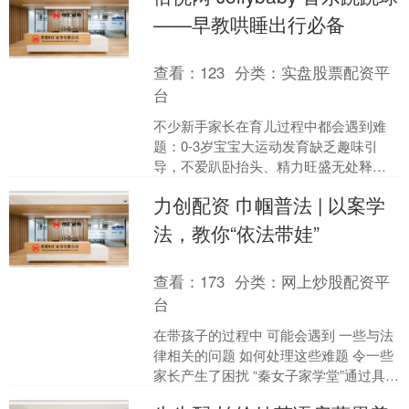
——早教哄睡出行必备
查看：
123
分类：
实盘股票配资平
台
不少新手家长在育儿过程中都会遇到难
题：0-3岁宝宝大运动发育缺乏趣味引
导，不爱趴卧抬头、精力旺盛无处释
放，同时需要玩具兼顾感官刺激、情绪
力创配资 巾帼普法 | 以案学
启蒙、语言互动，挑选适配....
法，教你“依法带娃”
查看：
173
分类：
网上炒股配资平
台
在带孩子的过程中 可能会遇到 一些与法
律相关的问题 如何处理这些难题 令一些
家长产生了困扰 “秦女子家学堂”通过具体
案例 帮你解除困扰 教你“依法带娃” 问