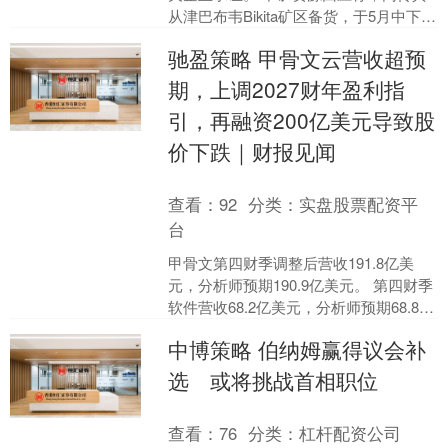
从津巴布韦Bikita矿区备货，于5月中下旬
完成0.5万至0.7万吨锂精矿装船启运的消
驰盈策略 甲骨文云营收超预
息基....
期，上调2027财年盈利指
引，再融资200亿美元导致股
价下跌｜财报见闻
查看：
92
分类：
实盘股票配资平
台
甲骨文第四财季调整后营收191.8亿美
元，分析师预期190.9亿美元。 第四财季
软件营收68.2亿美元，分析师预期68.8亿
美元；软件租赁营收18.8亿美元，分....
中博策略 伯纳姆赢得议会补
选 或将挑战首相职位
查看：
76
分类：
杠杆配资公司