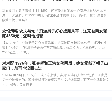
封面新闻记者伍雪梅 4月11日晚，宜宾市体育发展中心南岸体育场座无虚
席，一片沸腾。2025/2026四川省城市足球联赛（以下简称“川超”）决赛阶
段第五轮，宜宾长....
众银策略 农夫与蛇！穷游男子好心接顺风车，送完被两女赖
账4550元，还叫他报警
【农夫与蛇！穷游男子好心接顺风车，送完被两女赖账4550元，还叫他报
警】“玩不起！”杭州男子开面包车穷游西藏，丽江拉两女和三条狗。历经
2505公里，4550元车....
对对配 1976年，张春桥和王洪文落网后，姚文元戴了帽子出
家门，却再也没回去过
1976年10月6日，中央在正式下令启动、实施“粉碎四人帮”计划后，江青是
第一个被带走的。紧接着就是张春桥和王洪文相继落网，而下一个就是姚文
元。 据悉，负责抓捕....